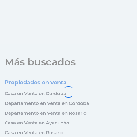
Más buscados
Propiedades en venta
Casa en Venta en Cordoba
Departamento en Venta en Cordoba
Departamento en Venta en Rosario
Casa en Venta en Ayacucho
Casa en Venta en Rosario