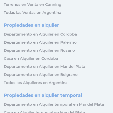
Terrenos en Venta en Canning
Todas las Ventas en Argentina
Propiedades en alquiler
Departamento en Alquiler en Cordoba
Departamento en Alquiler en Palermo
Departamento en Alquiler en Rosario
Casa en Alquiler en Cordoba
Departamento en Alquiler en Mar del Plata
Departamento en Alquiler en Belgrano
Todos los Alquileres en Argentina
Propiedades en alquiler temporal
Departamento en Alquiler temporal en Mar del Plata
Casa en Alquiler temporal en Mar del Plata