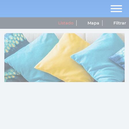
Listado
Mapa
Filtrar