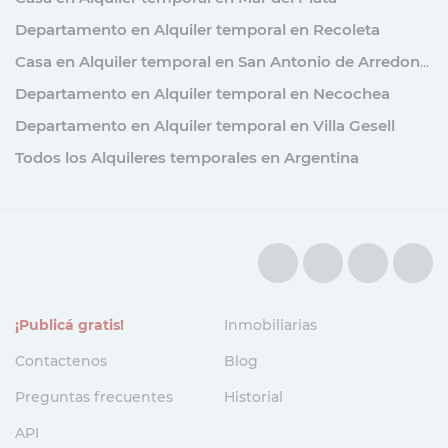
Departamento en Alquiler temporal en Recoleta
Casa en Alquiler temporal en San Antonio de Arredondo
Departamento en Alquiler temporal en Necochea
Departamento en Alquiler temporal en Villa Gesell
Todos los Alquileres temporales en Argentina
¡Publicá gratis!
Inmobiliarias
Contactenos
Blog
Preguntas frecuentes
Historial
API