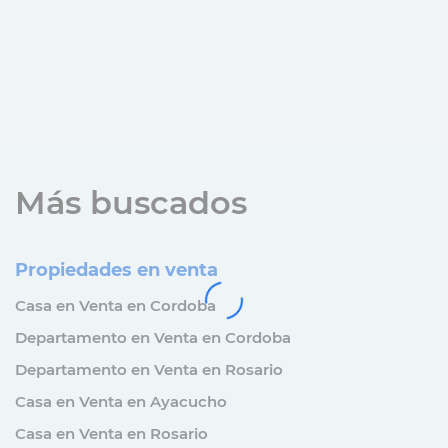
Más buscados
Propiedades en venta
Casa en Venta en Cordoba
Departamento en Venta en Cordoba
Departamento en Venta en Rosario
Casa en Venta en Ayacucho
Casa en Venta en Rosario