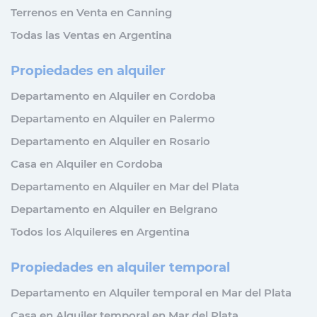
Terrenos en Venta en Canning
Todas las Ventas en Argentina
Propiedades en alquiler
Departamento en Alquiler en Cordoba
Departamento en Alquiler en Palermo
Departamento en Alquiler en Rosario
Casa en Alquiler en Cordoba
Departamento en Alquiler en Mar del Plata
Departamento en Alquiler en Belgrano
Todos los Alquileres en Argentina
Propiedades en alquiler temporal
Departamento en Alquiler temporal en Mar del Plata
Casa en Alquiler temporal en Mar del Plata