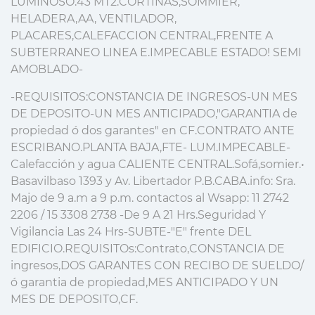
LUMINOSO.43 MT2.CORTINAS,SOMMIER,
HELADERA,AA, VENTILADOR,
PLACARES,CALEFACCION CENTRAL,FRENTE A
SUBTERRANEO LINEA E.IMPECABLE ESTADO! SEMI
AMOBLADO-
-REQUISITOS:CONSTANCIA DE INGRESOS-UN MES
DE DEPOSITO-UN MES ANTICIPADO,"GARANTIA de
propiedad ó dos garantes" en CF.CONTRATO ANTE
ESCRIBANO.PLANTA BAJA,FTE- LUM.IMPECABLE-
Calefacción y agua CALIENTE CENTRAL.Sofá,somier.•
Basavilbaso 1393 y Av. Libertador P.B.CABA.info: Sra.
Majo de 9 a.m a 9 p.m. contactos al Wsapp: 11 2742
2206 / 15 3308 2738 -De 9 A 21 Hrs.Seguridad Y
Vigilancia Las 24 Hrs-SUBTE-"E" frente DEL
EDIFICIO.REQUISITOs:Contrato,CONSTANCIA DE
ingresos,DOS GARANTES CON RECIBO DE SUELDO/
ó garantia de propiedad,MES ANTICIPADO Y UN
MES DE DEPOSITO,CF.