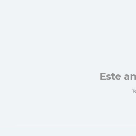
Este a
T