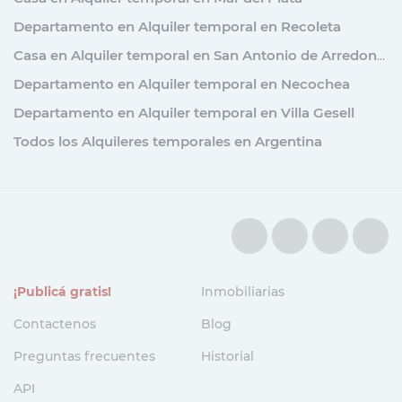
Departamento en Alquiler temporal en Recoleta
Casa en Alquiler temporal en San Antonio de Arredondo
Departamento en Alquiler temporal en Necochea
Departamento en Alquiler temporal en Villa Gesell
Todos los Alquileres temporales en Argentina
¡Publicá gratis!
Inmobiliarias
Contactenos
Blog
Preguntas frecuentes
Historial
API