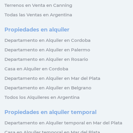
Terrenos en Venta en Canning
Todas las Ventas en Argentina
Propiedades en alquiler
Departamento en Alquiler en Cordoba
Departamento en Alquiler en Palermo
Departamento en Alquiler en Rosario
Casa en Alquiler en Cordoba
Departamento en Alquiler en Mar del Plata
Departamento en Alquiler en Belgrano
Todos los Alquileres en Argentina
Propiedades en alquiler temporal
Departamento en Alquiler temporal en Mar del Plata
Casa en Alquiler temporal en Mar del Plata