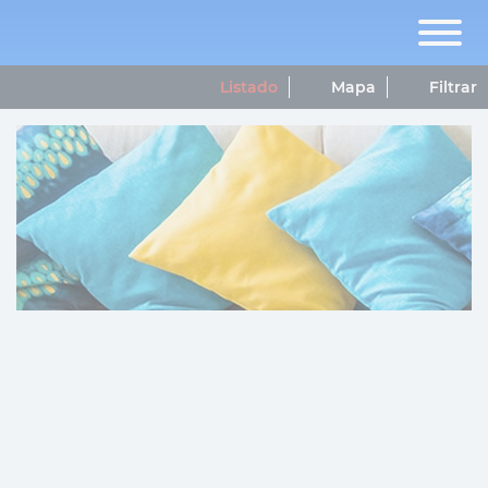
Listado
Mapa
Filtrar