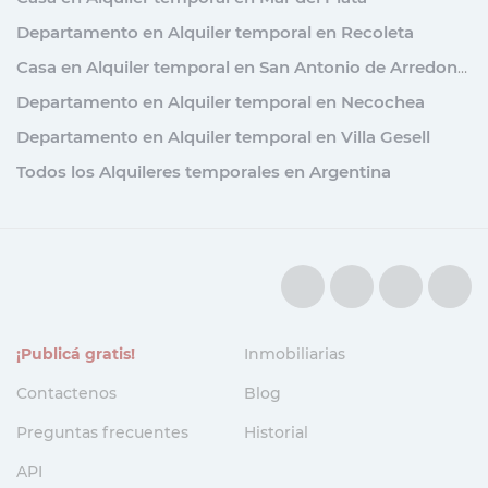
Departamento en Alquiler temporal en Recoleta
Casa en Alquiler temporal en San Antonio de Arredondo
Departamento en Alquiler temporal en Necochea
Departamento en Alquiler temporal en Villa Gesell
Todos los Alquileres temporales en Argentina
¡Publicá gratis!
Inmobiliarias
Contactenos
Blog
Preguntas frecuentes
Historial
API