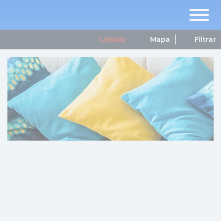
Listado
Mapa
Filtrar