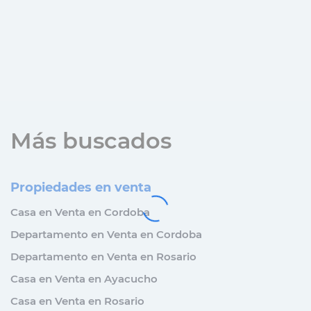
Más buscados
Propiedades en venta
Casa en Venta en Cordoba
Departamento en Venta en Cordoba
Departamento en Venta en Rosario
Casa en Venta en Ayacucho
Casa en Venta en Rosario