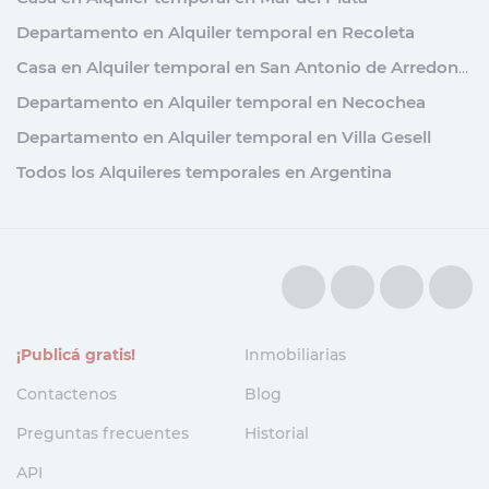
Departamento en Alquiler temporal en Recoleta
Casa en Alquiler temporal en San Antonio de Arredondo
Departamento en Alquiler temporal en Necochea
Departamento en Alquiler temporal en Villa Gesell
Todos los Alquileres temporales en Argentina
¡Publicá gratis!
Inmobiliarias
Contactenos
Blog
Preguntas frecuentes
Historial
API