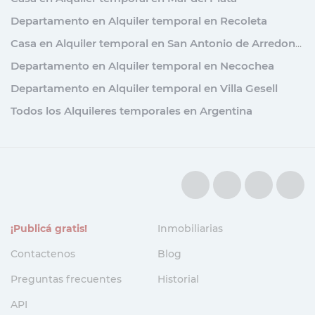
Departamento en Alquiler temporal en Recoleta
Casa en Alquiler temporal en San Antonio de Arredondo
Departamento en Alquiler temporal en Necochea
Departamento en Alquiler temporal en Villa Gesell
Todos los Alquileres temporales en Argentina
¡Publicá gratis!
Inmobiliarias
Contactenos
Blog
Preguntas frecuentes
Historial
API