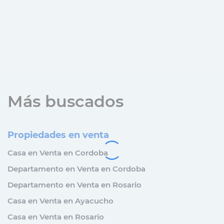
Más buscados
Propiedades en venta
Casa en Venta en Cordoba
Departamento en Venta en Cordoba
Departamento en Venta en Rosario
Casa en Venta en Ayacucho
Casa en Venta en Rosario