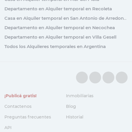
Departamento en Alquiler temporal en Recoleta
Casa en Alquiler temporal en San Antonio de Arredondo
Departamento en Alquiler temporal en Necochea
Departamento en Alquiler temporal en Villa Gesell
Todos los Alquileres temporales en Argentina
¡Publicá gratis!
Inmobiliarias
Contactenos
Blog
Preguntas frecuentes
Historial
API