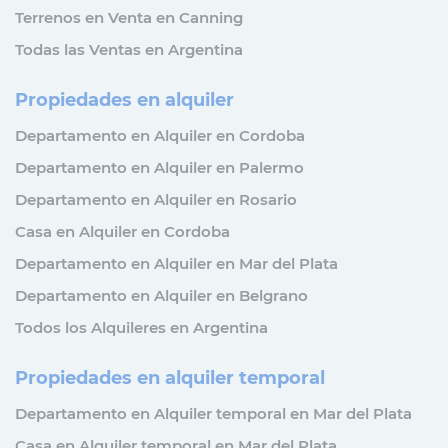
Terrenos en Venta en Canning
Todas las Ventas en Argentina
Propiedades en alquiler
Departamento en Alquiler en Cordoba
Departamento en Alquiler en Palermo
Departamento en Alquiler en Rosario
Casa en Alquiler en Cordoba
Departamento en Alquiler en Mar del Plata
Departamento en Alquiler en Belgrano
Todos los Alquileres en Argentina
Propiedades en alquiler temporal
Departamento en Alquiler temporal en Mar del Plata
Casa en Alquiler temporal en Mar del Plata