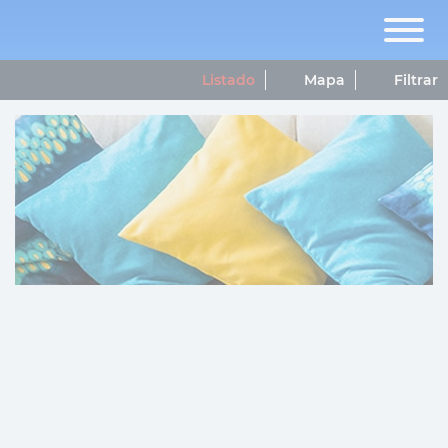
Listado
Mapa
Filtrar