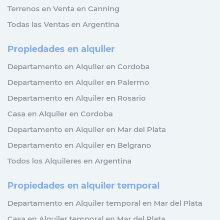
Terrenos en Venta en Canning
Todas las Ventas en Argentina
Propiedades en alquiler
Departamento en Alquiler en Cordoba
Departamento en Alquiler en Palermo
Departamento en Alquiler en Rosario
Casa en Alquiler en Cordoba
Departamento en Alquiler en Mar del Plata
Departamento en Alquiler en Belgrano
Todos los Alquileres en Argentina
Propiedades en alquiler temporal
Departamento en Alquiler temporal en Mar del Plata
Casa en Alquiler temporal en Mar del Plata