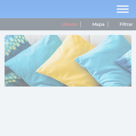
Listado
Mapa
Filtrar