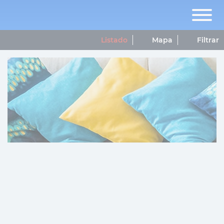
Listado
Mapa
Filtrar