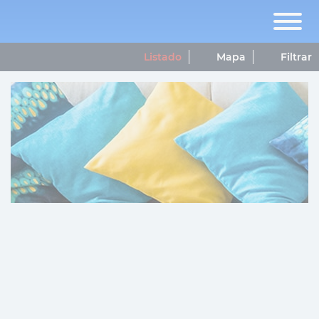
Listado
Mapa
Filtrar