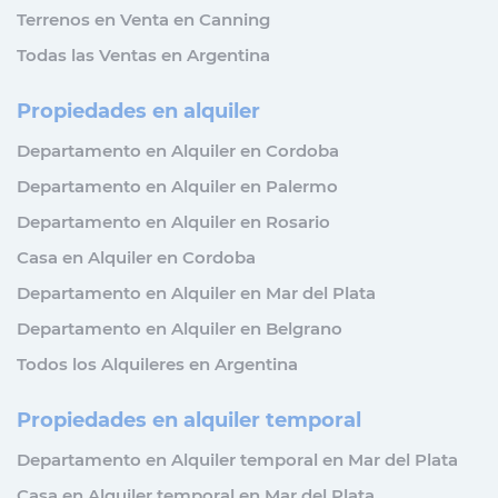
Terrenos en Venta en Canning
Todas las Ventas en Argentina
Propiedades en alquiler
Departamento en Alquiler en Cordoba
Departamento en Alquiler en Palermo
Departamento en Alquiler en Rosario
Casa en Alquiler en Cordoba
Departamento en Alquiler en Mar del Plata
Departamento en Alquiler en Belgrano
Todos los Alquileres en Argentina
Propiedades en alquiler temporal
Departamento en Alquiler temporal en Mar del Plata
Casa en Alquiler temporal en Mar del Plata