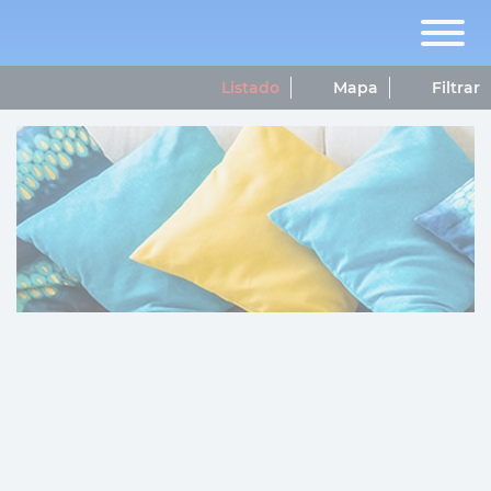
Listado
Mapa
Filtrar