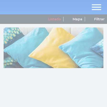
Listado
Mapa
Filtrar