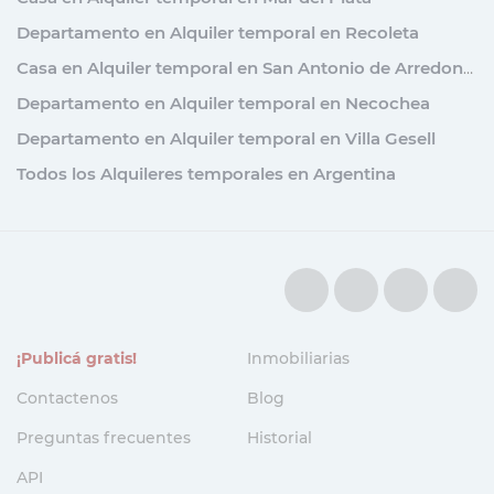
Departamento en Alquiler temporal en Recoleta
Casa en Alquiler temporal en San Antonio de Arredondo
Departamento en Alquiler temporal en Necochea
Departamento en Alquiler temporal en Villa Gesell
Todos los Alquileres temporales en Argentina
¡Publicá gratis!
Inmobiliarias
Contactenos
Blog
Preguntas frecuentes
Historial
API