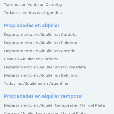
Terrenos en Venta en Canning
Todas las Ventas en Argentina
Propiedades en alquiler
Departamento en Alquiler en Cordoba
Departamento en Alquiler en Palermo
Departamento en Alquiler en Rosario
Casa en Alquiler en Cordoba
Departamento en Alquiler en Mar del Plata
Departamento en Alquiler en Belgrano
Todos los Alquileres en Argentina
Propiedades en alquiler temporal
Departamento en Alquiler temporal en Mar del Plata
Casa en Alquiler temporal en Mar del Plata